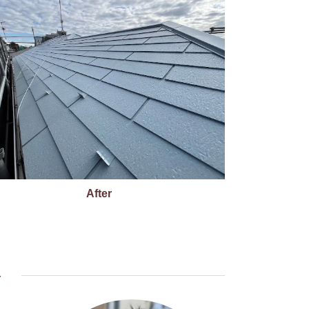
After
ト