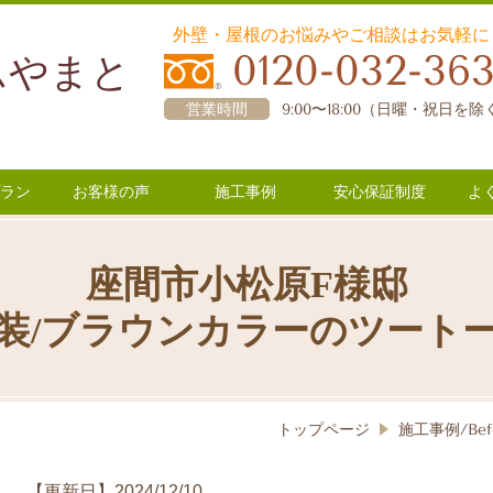
外壁・屋根のお悩みやご相談はお気軽に
0120-032-36
ムやまと
営業時間
9:00〜18:00（日曜・祝日を除
ラン
お客様の声
施工事例
安心保証制度
よ
座間市小松原F様邸
装/ブラウンカラーのツート
トップページ
施工事例/Befo
【更新日】2024/12/10