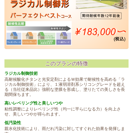
このプランの特徴
ラジカル制御技術
高耐候酸化チタンと光安定剤によるＷ効果で耐候性を高める「ラ
ジカル制御技術」により、１液弱溶剤系シリコングレードを超え
る（当社従来品比）強靭な塗膜を形成し、塗りたての美しさを長
期間保ちます。
高いレベリング性と美しいつや
粘性調整によりレベリング性（均一に平らになる力）を向上さ
せ、美しいつやが得られます。
低汚染性
親水化技術により、雨だれ汚染に対してすぐれた効果を発揮しま