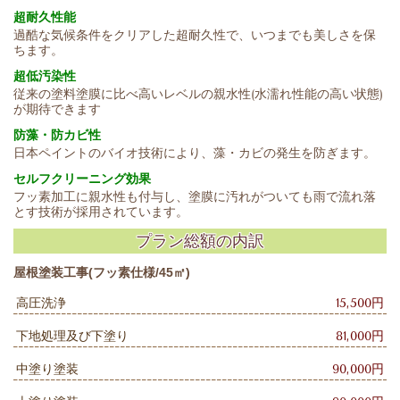
超耐久性能
過酷な気候条件をクリアした超耐久性で、いつまでも美しさを保
ちます。
超低汚染性
従来の塗料塗膜に比べ高いレベルの親水性(水濡れ性能の高い状態)
が期待できます
防
藻・防カビ性
日本ペイントのバイオ技術により、藻・カビの発生を防ぎます。
セルフクリーニング効果
フッ素加工に親水性も付与し、塗膜に汚れがついても雨で流れ落
とす技術が採用されています。
プラン総額の内訳
屋根塗装工事(フッ素仕様/45㎡)
高圧洗浄
15,500円
下地処理及び下塗り
81,000円
中塗り塗装
90,000円