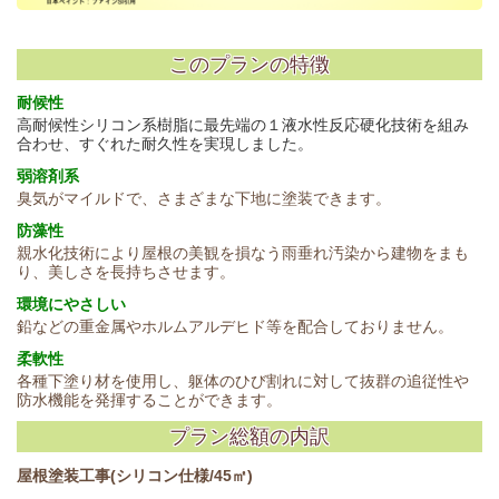
このプランの特徴
耐候性
高耐候性シリコン系樹脂に最先端の１液水性反応硬化技術を組み
合わせ、すぐれた耐久性を実現しました。
弱溶剤系
臭気がマイルドで、さまざまな下地に塗装できます。
防
藻性
親水化技術により屋根の美観を損なう雨垂れ汚染から建物をまも
り、美しさを長持ちさせます。
環境にやさしい
鉛などの重金属やホルムアルデヒド等を配合しておりません。
柔軟性
各種下塗り材を使用し、躯体のひび割れに対して抜群の追従性や
防水機能を発揮することができます。
プラン総額の内訳
屋根塗装工事(シリコン仕様/45㎡)