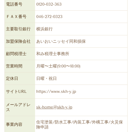
電話番号
0120-032-363
ＦＡＸ番号
046-272-0323
主要取引銀行
横浜銀行
加盟保険会社
あいおいニッセイ同和損保
顧問税理士
和み税理士事務所
営業時間
月曜〜土曜(9:00〜18:00)
定休日
日曜・祝日
サイトURL
https://www.skh-y.jp
メールアドレ
sk-home@skh-y.jp
ス
住宅塗装/防水工事/内装工事/外構工事/火災保
事業内容
険申請